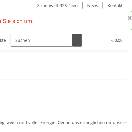
Zirbenwelt RSS-Feed
News
Kontakt
x
 Sie sich um.
kte – Wohnen mit Zirbe
Primavera Naturprodukte
€ 0,00
endig, weich und voller Energie. Genau das ermöglichen dir unsere