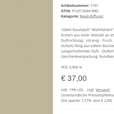
Artikelnummer:
1701
GTIN:
9120128441880
Kategorie:
Reed-Diffuser
100ml Raumduft "Wohlfühlerl" a
Kreiert aus einer Vielzahl an 
Duftrichtung : zitronig - fris
Aufsetz-Ring aus edlem Buche
Langanhaltender Duft - Dufter
Geschenkverpackung: Rundkart
VOC 0,906 %
€ 37,00
inkl. 19% USt. , zzgl.
Versand
Unverbindliche Preisempfehlun
(Sie sparen
7.27%
, also
€ 2,90
)