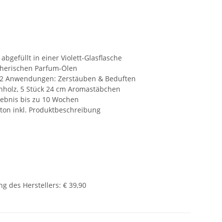
bgefüllt in einer Violett-Glasflasche
ätherischen Parfum-Ölen
ch, 2 Anwendungen: Zerstäuben & Beduften
nholz, 5 Stück 24 cm Aromastäbchen
lebnis bis zu 10 Wochen
on inkl. Produktbeschreibung
g des Herstellers
:
€ 39,90