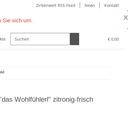
Zirbenwelt RSS-Feed
News
Kontakt
x
 Sie sich um.
kte – Wohnen mit Zirbe
Primavera Naturprodukte
€ 0,00
0ml
das Wohlfühlerl" zitronig-frisch