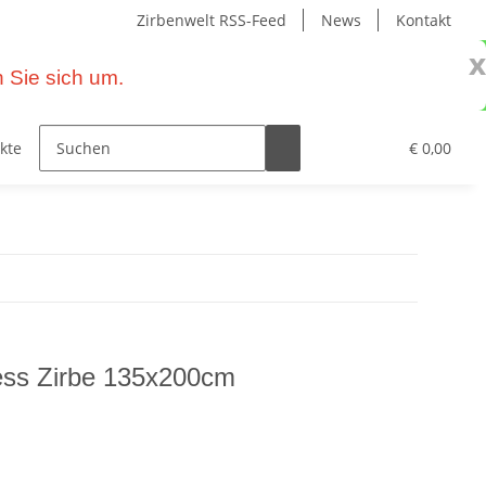
Zirbenwelt RSS-Feed
News
Kontakt
x
 Sie sich um.
kte – Wohnen mit Zirbe
Primavera Naturprodukte
€ 0,00
ess Zirbe 135x200cm