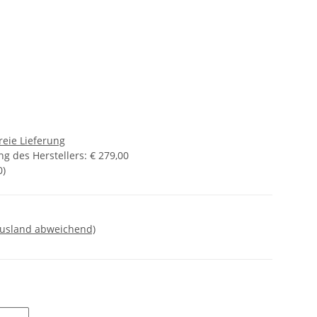
reie Lieferung
g des Herstellers
:
€ 279,00
0
)
Ausland abweichend)