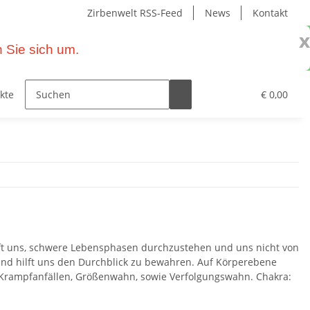
Zirbenwelt RSS-Feed
News
Kontakt
x
 Sie sich um.
kte – Wohnen mit Zirbe
Primavera Naturprodukte
€ 0,00
ilft uns, schwere Lebensphasen durchzustehen und uns nicht von
 und hilft uns den Durchblick zu bewahren. Auf Körperebene
, Krampfanfällen, Größenwahn, sowie Verfolgungswahn. Chakra: