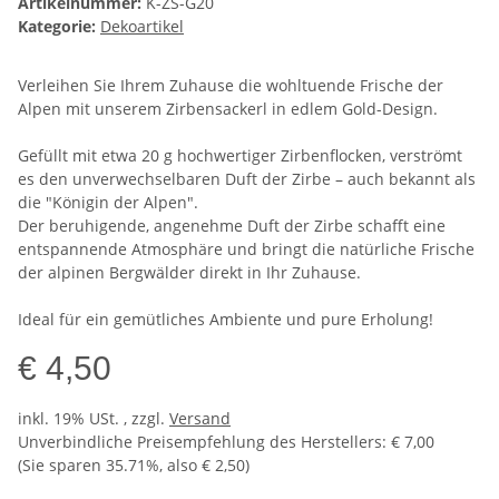
Artikelnummer:
K-ZS-G20
Kategorie:
Dekoartikel
Verleihen Sie Ihrem Zuhause die wohltuende Frische der
Alpen mit unserem Zirbensackerl in edlem Gold-Design.
Gefüllt mit etwa 20 g hochwertiger Zirbenflocken, verströmt
es den unverwechselbaren Duft der Zirbe – auch bekannt als
die "Königin der Alpen".
Der beruhigende, angenehme Duft der Zirbe schafft eine
entspannende Atmosphäre und bringt die natürliche Frische
der alpinen Bergwälder direkt in Ihr Zuhause.
Ideal für ein gemütliches Ambiente und pure Erholung!
€ 4,50
inkl. 19% USt. , zzgl.
Versand
Unverbindliche Preisempfehlung des Herstellers
:
€ 7,00
(Sie sparen
35.71%
, also
€ 2,50
)