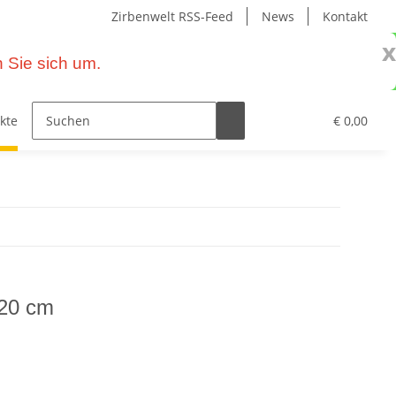
Zirbenwelt RSS-Feed
News
Kontakt
x
 Sie sich um.
kte – Wohnen mit Zirbe
Primavera Naturprodukte
€ 0,00
 20 cm