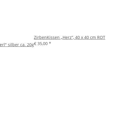
ZirbenKissen „Herz“, 40 x 40 cm ROT
€ 35,00
*
rl" silber ca. 20g