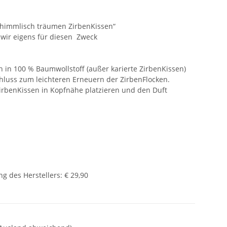
 himmlisch träumen ZirbenKissen“
wir eigens für diesen Zweck
n in 100 % Baumwollstoff (außer karierte ZirbenKissen)
hluss zum leichteren Erneuern der ZirbenFlocken.
ZirbenKissen in Kopfnähe platzieren und den Duft
g des Herstellers
:
€ 29,90