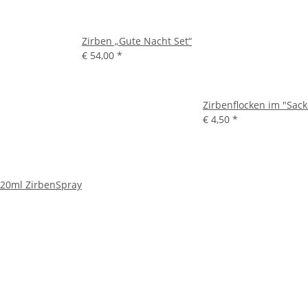
Zirben „Gute Nacht Set“
€ 54,00
*
Zirbenflocken im "Sacke
€ 4,50
*
. 20ml ZirbenSpray